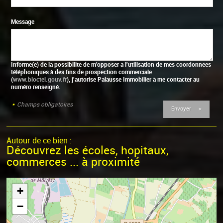
Message
Informé(e) de la possibilité de m'opposer à l'utilisation de mes coordonnées
téléphoniques à des fins de prospection commerciale
(
www.bloctel.gouv.fr
), j'autorise Palausse Immobilier à me contacter au
numéro renseigné.
*
Champs obligatoires
Autour de ce bien :
Découvrez les écoles, hopitaux,
commerces ... à proximité
+
−