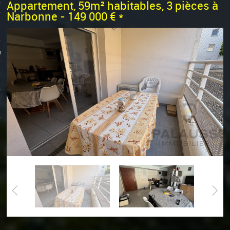
0
on
Appartement, 59m² habitables, 3 pièces à
Narbonne - 149 000 €
*
ts
s
s