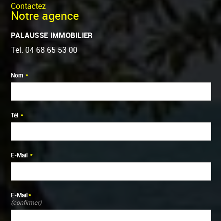
Contactez
Notre agence
PALAUSSE IMMOBILIER
Tel.
04 68 65 53 00
Nom
*
Tél
*
E-Mail
*
E-Mail
*
(confirmer)