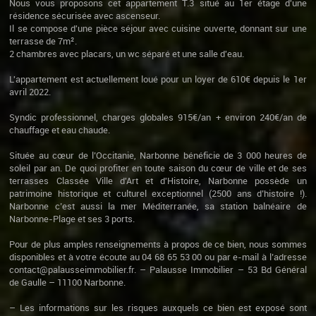
Nous vous proposons cet appartement T.3 situé au 1er étage d'une
résidence sécurisée avec ascenseur.
Il se compose d'une pièce séjour avec cuisine ouverte, donnant sur une
terrasse de 7m².
2 chambres avec placars, un wc séparé et une salle d'eau.
L'appartement est actuellement loué pour un loyer de 610€ depuis le 1er
avril 2022.
Syndic professionnel, charges globales 915€/an + environ 240€/an de
chauffage et eau chaude.
Située au cœur de l’Occitanie, Narbonne bénéficie de 3 000 heures de
soleil par an. De quoi profiter en toute saison du cœur de ville et de ses
terrasses Classée Ville d'Art et d'Histoire, Narbonne possède un
patrimoine historique et culturel exceptionnel (2500 ans d’histoire !).
Narbonne c’est aussi la mer Méditerranée, sa station balnéaire de
Narbonne-Plage et ses 3 ports.
Pour de plus amples renseignements à propos de ce bien, nous sommes
disponibles et à votre écoute au 04 68 65 53 00 ou par e-mail à l’adresse
contact@palausseimmobilier.fr. – Palausse Immobilier – 53 Bd Général
de Gaulle – 11100 Narbonne.
– Les informations sur les risques auxquels ce bien est exposé sont