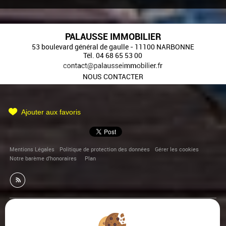
PALAUSSE IMMOBILIER
53 boulevard général de gaulle
-
11100
NARBONNE
Tél.
04 68 65 53 00
NOUS CONTACTER
Ajouter aux favoris
Mentions Légales
Politique de protection des données
Gérer les cookies
Notre barème d'honoraires
Plan
Afin de vous offrir un confort de lecture permanent, depuis