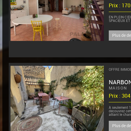
Prix : 17
EN PLEIN C
SPACIEUX ET
Idéalement sit
Narbonne, à pr
Plus de d
OFFRE IMMOB
NARBO
MAISON
Prix : 30
À seulement 15
découvrez cet
alliant le char
Plus de d