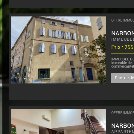
OFFRE IMMOB
NARBO
IMMEUBL
Prix : 25
IMMEUBLE D
Immeuble de ra
commercante!
Il se compose 
Plus de d
- au rez-de-c
loué 380...
OFFRE IMMOB
NARBO
APPARTE