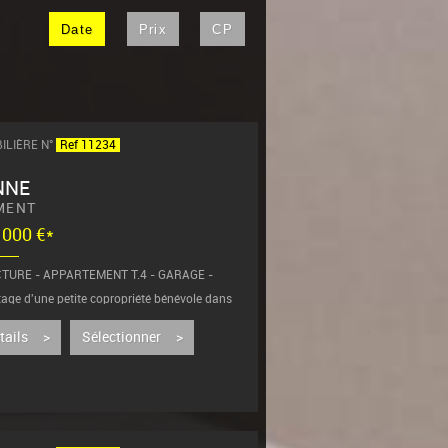
Date
Prix
CP
ILIÈRE N°
Ref 11234
NNE
MENT
4 000 €*
TURE - APPARTEMENT T.4 - GARAGE -
tage d'une petite copropriété bénévole dans
us préfecture, ce bel appartement T4 de 106
offre un cadre de...
étails >
Sélectionner >