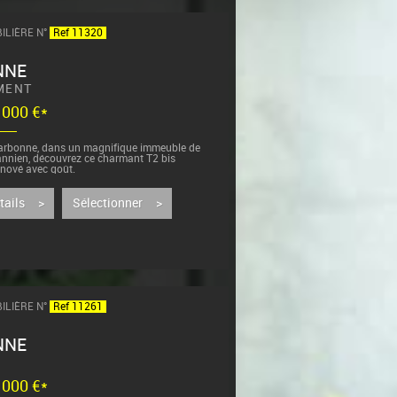
ILIÈRE N°
Ref 11320
NNE
MENT
9 000 €*
arbonne, dans un magnifique immeuble de
nnien, découvrez ce charmant T2 bis
énové avec goût.
ué...
étails >
Sélectionner >
ILIÈRE N°
Ref 11261
NNE
5 000 €*