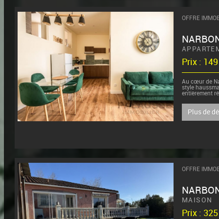
OFFRE IMMOB
NARBO
APPARTE
Prix : 14
Au cœur de N
style haussma
entièrement r
Idéalement sit
Plus de d
OFFRE IMMOB
NARBO
MAISON
Prix : 32