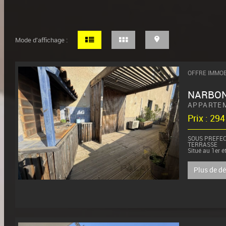
Mode d'affichage :
OFFRE IMMOB
NARBO
APPARTE
Prix : 29
SOUS PREFEC
TERRASSE
Situé au 1er é
le quartier so
m² habitables 
Plus de d