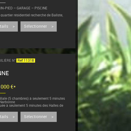
IN-PIED – GARAGE – PISCINE
 quartier résidentiel recherché de Baliste,
e villa de plain-pied vous séduira...
étails >
Sélectionner >
ILIÈRE N°
Ref 11318
NNE
9 000 €*
miliale (5 chambres) à seulement 5 minutes
 Narbonne
tuée à seulement 5 minutes des Halles de
e belle villa d'environ 180 m² bénéficie d'un
ivilégié, à proximité...
étails >
Sélectionner >