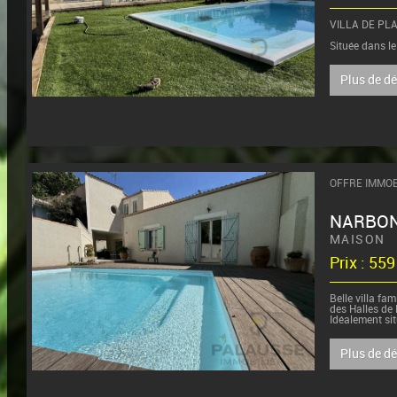
VILLA DE PLA
Située dans le
cette charmant
Plus de d
OFFRE IMMOB
NARBO
MAISON
Prix : 55
Belle villa fa
des Halles de
Idéalement si
Narbonne, cett
emplacement pr
Plus de d