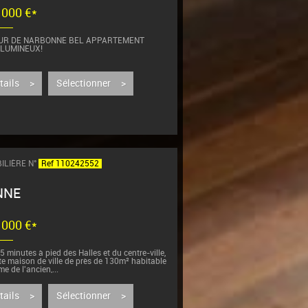
0 000 €*
ŒUR DE NARBONNE BEL APPARTEMENT
 LUMINEUX!
ué dans un bon quartier du centre-ville de
oximité...
étails >
Sélectionner >
ILIÈRE N°
Ref 110242552
NNE
4 000 €*
 minutes à pied des Halles et du centre-ville,
te maison de ville de près de 130m² habitable
me de l'ancien,...
étails >
Sélectionner >