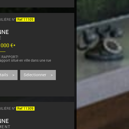
ILIÈRE N°
Ref 11105
NNE
E
5 000 €*
E RAPPORT!
pport situé en ville dans une rue
:
étails >
Sélectionner >
haussée d'un local commercial actuellement
ILIÈRE N°
Ref 11309
NNE
MENT