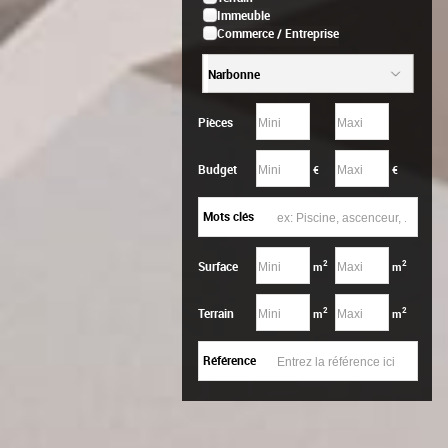
Immeuble
Commerce / Entreprise
Narbonne
Pièces
Budget
€
€
Mots clés
2
2
Surface
m
m
2
2
Terrain
m
m
Référence