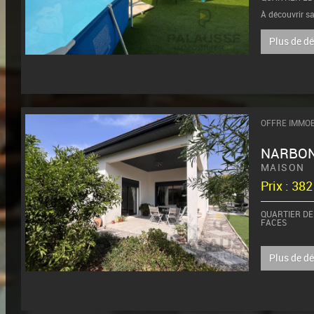
À découvrir sa
au 1er et dern
Plus de d
OFFRE IMMOB
NARBO
MAISON
Prix : 38
QUARTIER DES
FACES
À deux pas du 
calme et reche
Plus de d