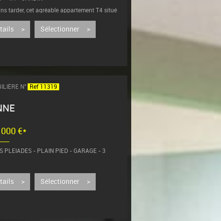
ns tarder, cet agréable appartement T4 situé
ier étage d'une petite copropriété de...
étails >
Sélectionner >
ILIÈRE N°
Ref 11319
NNE
2 000 €*
 PLEIADES - PLAIN PIED - GARAGE - 3
centre-ville, dans un quartier résidentiel
rché, découvrez cette...
étails >
Sélectionner >