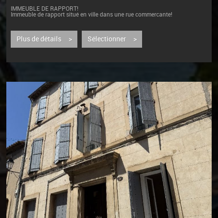
IMMEUBLE DE RAPPORT!
Immeuble de rapport situé en ville dans une rue commercante!
Il se compose :
- au rez-de-chaussée d'un local commercial actuellement loué 380...
Plus de détails >
Sélectionner >