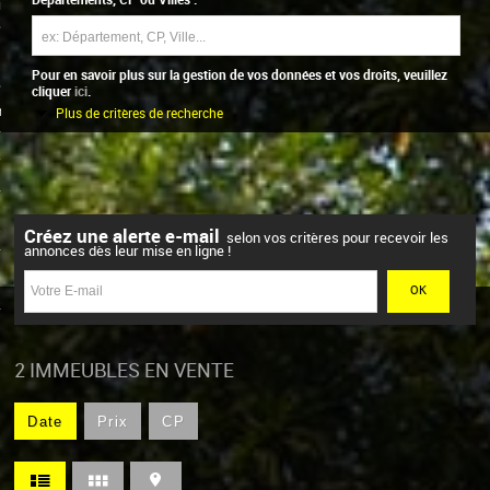
0
on
Pour en savoir plus sur la gestion de vos données et vos droits, veuillez
cliquer
ici
.
ts
Plus de critères de recherche
s
s
Créez une alerte e-mail
selon vos critères pour recevoir les
annonces dès leur mise en ligne !
2
IMMEUBLES EN VENTE
Date
Prix
CP