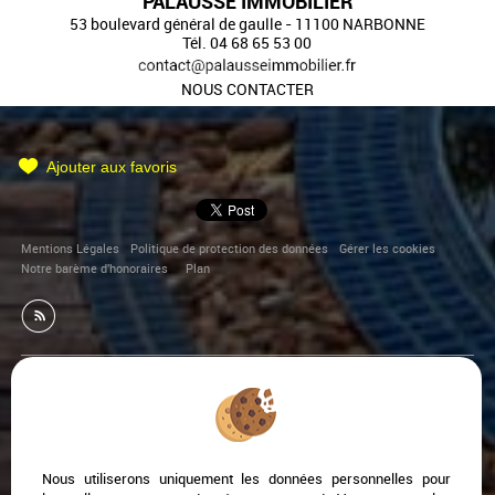
PALAUSSE IMMOBILIER
53 boulevard général de gaulle
-
11100
NARBONNE
Tél.
04 68 65 53 00
NOUS CONTACTER
Ajouter aux favoris
Mentions Légales
Politique de protection des données
Gérer les cookies
Notre barème d'honoraires
Plan
Afin de vous offrir un confort de lecture permanent, depuis
votre PC, votre tablette ou votre smartphone, notre site
s’adapte automatiquement aux différents types d'écrans
Nous utiliserons uniquement les données personnelles pour