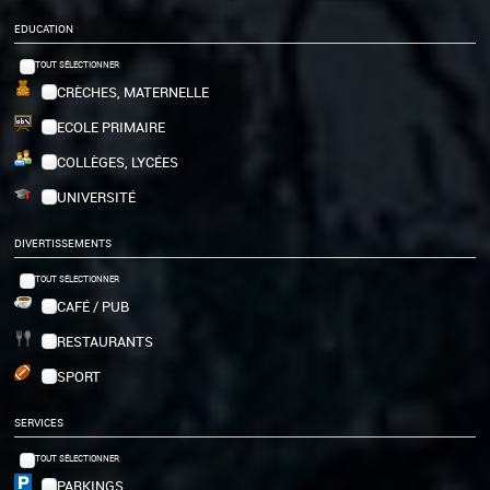
EDUCATION
TOUT SÉLECTIONNER
CRÈCHES, MATERNELLE
ECOLE PRIMAIRE
COLLÈGES, LYCÉES
UNIVERSITÉ
DIVERTISSEMENTS
TOUT SÉLECTIONNER
CAFÉ / PUB
RESTAURANTS
SPORT
SERVICES
TOUT SÉLECTIONNER
PARKINGS