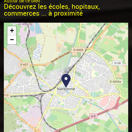
Autour de ce bien :
Découvrez les écoles, hopitaux,
commerces ... à proximité
+
−