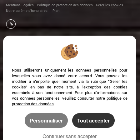
Mentions Légales
Politique de protection des données
Gérer les cookies
Notre barème d'honoraires
Plan
Afin de vous offrir un confort de lecture permanent, depuis
votre PC, votre tablette ou votre smartphone, notre site
s’adapte automatiquement aux différents types d'écrans
Nous utiliserons uniquement les données personnelles pour
lesquelles vous avez donné votre accord. Vous pouvez les
modifier à n'importe quel moment via la rubrique "Gérer les
cookies" en bas de notre site, à l'exception des cookies
Logiciel transaction
Création site internet immobilier
essentiels à son fonctionnement. Pour plus d'informations sur
Référencement site immobilier
vos données personnelles, veuillez consulter
notre politique de
protection des données
.
Narbonne (11100)
Coursan (11110)
Personnaliser
Tout accepter
Ventenac En Minervois (11120)
Armissan (11110)
Salleles D'aude (11590)
Marcorignan (11120)
Vendres (34350)
Fleury-d'aude (11560)
Continuer sans accepter
Gruissan (11430)
Ginestas (11120)