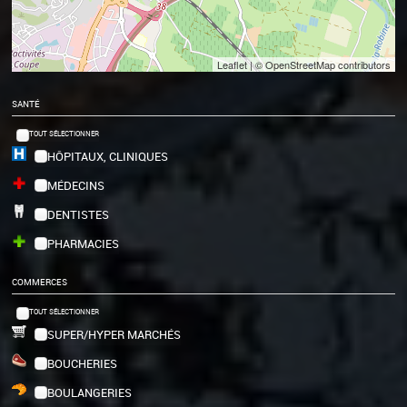
Leaflet
| © OpenStreetMap contributors
SANTÉ
TOUT SÉLECTIONNER
HÔPITAUX, CLINIQUES
MÉDECINS
DENTISTES
PHARMACIES
COMMERCES
TOUT SÉLECTIONNER
SUPER/HYPER MARCHÉS
BOUCHERIES
BOULANGERIES