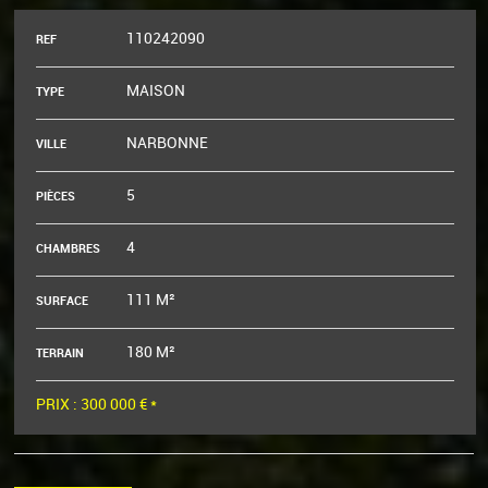
110242090
REF
MAISON
TYPE
NARBONNE
VILLE
5
PIÈCES
4
CHAMBRES
111 M²
SURFACE
180 M²
TERRAIN
PRIX :
300 000 €
*