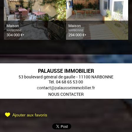
Maison
Maison
NARBONNE
NARBONNE
304 000 €*
294 000 €*
PALAUSSE IMMOBILIER
53 boulevard général de gaulle
-
11100
NARBONNE
Tél.
04 68 65 53 00
NOUS CONTACTER
Ajouter aux favoris