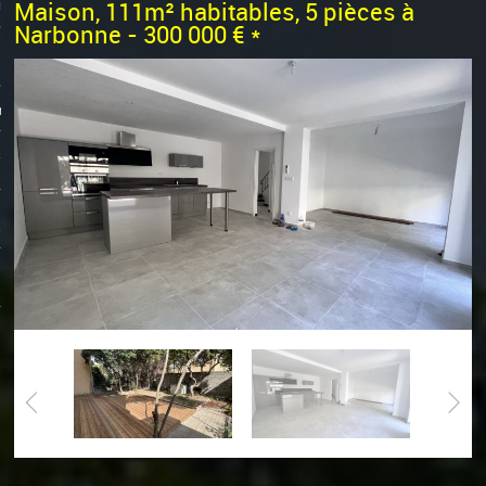
0
on
Maison, 111m² habitables, 5 pièces à
Narbonne - 300 000 €
*
ts
s
s