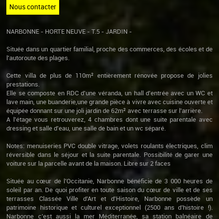
Nous contacter
NARBONNE - HORTE NEUVE - T.5 - JARDIN -
Située dans un quartier familial, proche des commerces, des écoles et de
l'autoroute des plages.
Cette villa de plus de 110m² entièrement rénovée propose de jolies
prestations.
Elle se composte en RDC d'une véranda, un hall d'entrée avec un WC et
lave main, une buanderie,une grande pièce à vivre avec cuisine ouverte et
équipée donnant sur une joli jardin de 62m² avec terrasse sur l'arrière.
A l'étage vous retrouverez, 4 chambres dont une suite parentale avec
dressing et salle d'eau, une salle de bain et un wc séparé.
Notes: menuiseries PVC double vitrage, volets roulants électriques, clim
réversible dans le séjour et la suite parentale. Possibilité de garer une
voiture sur la parcelle avant de la maison. Libre sur 2 faces
Située au cœur de l’Occitanie, Narbonne bénéficie de 3 000 heures de
soleil par an. De quoi profiter en toute saison du cœur de ville et de ses
terrasses Classée Ville d'Art et d'Histoire, Narbonne possède un
patrimoine historique et culturel exceptionnel (2500 ans d’histoire !).
Narbonne c’est aussi la mer Méditerranée, sa station balnéaire de