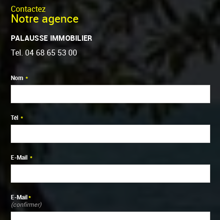
Contactez
Notre agence
PALAUSSE IMMOBILIER
Tel.
04 68 65 53 00
Nom
*
Tél
*
E-Mail
*
E-Mail
*
(confirmer)