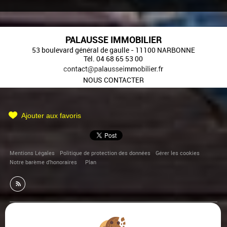
PALAUSSE IMMOBILIER
53 boulevard général de gaulle
-
11100
NARBONNE
Tél.
04 68 65 53 00
NOUS CONTACTER
Ajouter aux favoris
Mentions Légales
Politique de protection des données
Gérer les cookies
Notre barème d'honoraires
Plan
Afin de vous offrir un confort de lecture permanent, depuis