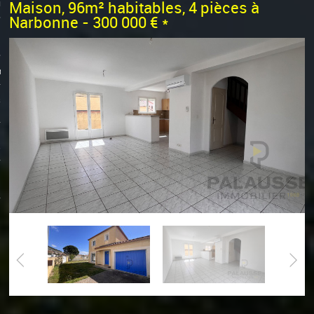
0
on
Maison, 96m² habitables, 4 pièces à
Narbonne - 300 000 €
*
ts
s
s