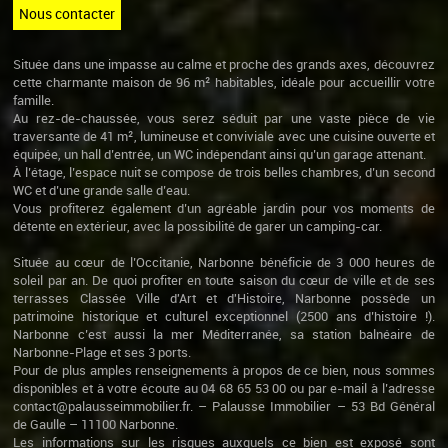
Nous contacter
Située dans une impasse au calme et proche des grands axes, découvrez
cette charmante maison de 96 m² habitables, idéale pour accueillir votre
famille.
Au rez-de-chaussée, vous serez séduit par une vaste pièce de vie
traversante de 41 m², lumineuse et conviviale avec une cuisine ouverte et
équipée, un hall d’entrée, un WC indépendant ainsi qu’un garage attenant.
À l’étage, l’espace nuit se compose de trois belles chambres, d’un second
WC et d’une grande salle d’eau.
Vous profiterez également d’un agréable jardin pour vos moments de
détente en extérieur, avec la possibilité de garer un camping-car.
Située au cœur de l’Occitanie, Narbonne bénéficie de 3 000 heures de
soleil par an. De quoi profiter en toute saison du cœur de ville et de ses
terrasses Classée Ville d'Art et d'Histoire, Narbonne possède un
patrimoine historique et culturel exceptionnel (2500 ans d’histoire !).
Narbonne c’est aussi la mer Méditerranée, sa station balnéaire de
Narbonne-Plage et ses 3 ports.
Pour de plus amples renseignements à propos de ce bien, nous sommes
disponibles et à votre écoute au 04 68 65 53 00 ou par e-mail à l’adresse
contact@palausseimmobilier.fr. – Palausse Immobilier – 53 Bd Général
de Gaulle – 11100 Narbonne.
Les informations sur les risques auxquels ce bien est exposé sont