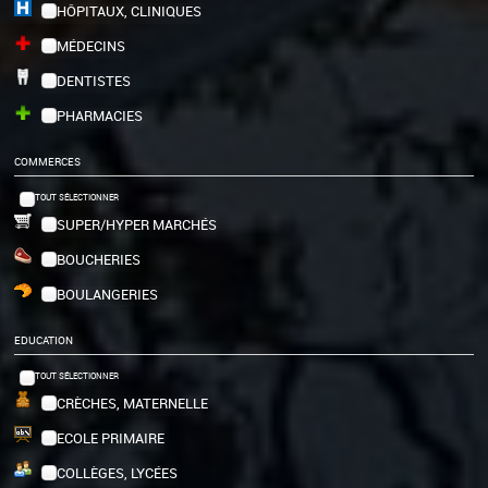
HÔPITAUX, CLINIQUES
MÉDECINS
DENTISTES
PHARMACIES
COMMERCES
TOUT SÉLECTIONNER
SUPER/HYPER MARCHÉS
BOUCHERIES
BOULANGERIES
EDUCATION
TOUT SÉLECTIONNER
CRÈCHES, MATERNELLE
ECOLE PRIMAIRE
COLLÈGES, LYCÉES