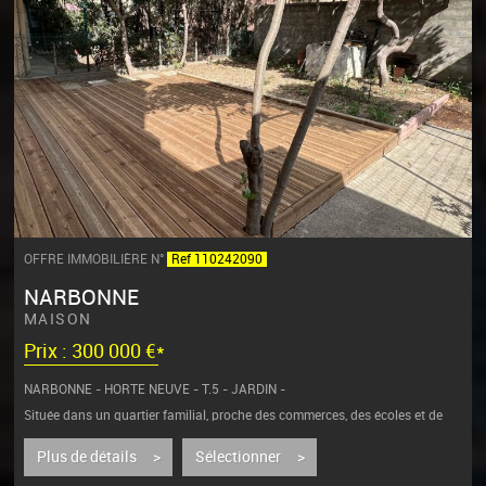
OFFRE IMMOBILIÈRE N°
Ref 110242090
NARBONNE
MAISON
Prix : 300 000 €*
NARBONNE - HORTE NEUVE - T.5 - JARDIN -
Située dans un quartier familial, proche des commerces, des écoles et de
l'autoroute des plages.
Cette...
Plus de détails >
Sélectionner >