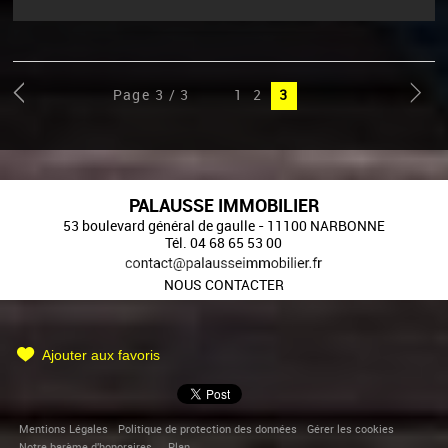
Page 3 / 3
1
2
3
PALAUSSE IMMOBILIER
53 boulevard général de gaulle
-
11100
NARBONNE
Tél.
04 68 65 53 00
NOUS CONTACTER
Ajouter aux favoris
Mentions Légales
Politique de protection des données
Gérer les cookies
Notre barème d'honoraires
Plan