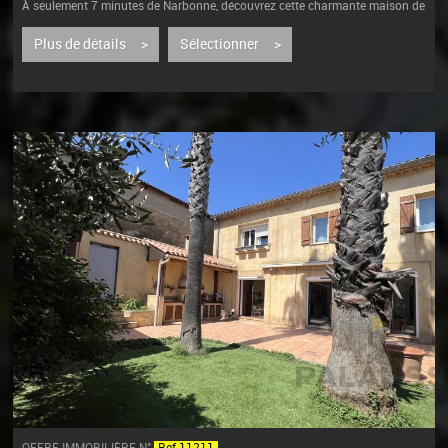
À seulement 7 minutes de Narbonne, découvrez cette charmante maison de
village située dans une impasse de Cuxac-d’Aude, à proximité immédiate
des...
Plus de détails >
Sélectionner >
OFFRE IMMOBILIÈRE N°
Ref 11211