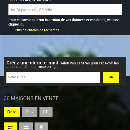
0
on
Pour en savoir plus sur la gestion de vos données et vos droits, veuillez
cliquer
ici
.
ts
Plus de critères de recherche
s
s
Créez une alerte e-mail
selon vos critères pour recevoir les
annonces dès leur mise en ligne !
30
MAISONS EN VENTE
Date
Prix
CP