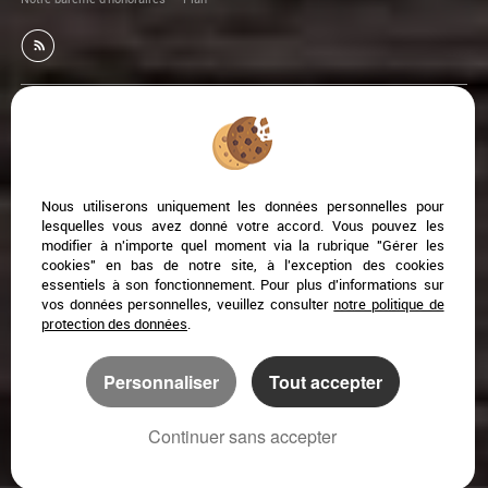
Afin de vous offrir un confort de lecture permanent, depuis
votre PC, votre tablette ou votre smartphone, notre site
s’adapte automatiquement aux différents types d'écrans
Nous utiliserons uniquement les données personnelles pour
lesquelles vous avez donné votre accord. Vous pouvez les
modifier à n'importe quel moment via la rubrique "Gérer les
cookies" en bas de notre site, à l'exception des cookies
Logiciel transaction
Création site internet immobilier
essentiels à son fonctionnement. Pour plus d'informations sur
Référencement site immobilier
vos données personnelles, veuillez consulter
notre politique de
protection des données
.
Narbonne (11100)
Coursan (11110)
Personnaliser
Tout accepter
Armissan (11110)
Ventenac En Minervois (11120)
Fleury-d'aude (11560)
Gruissan (11430)
Ginestas (11120)
Saint Andre De Roquelongue (11200)
Continuer sans accepter
Salles D'aude (11110)
Peyriac De Mer (11440)
Salleles D'aude (11590)
Marcorignan (11120)
Vendres (34350)