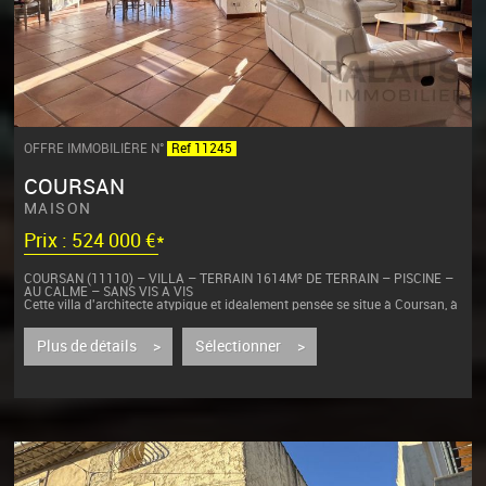
OFFRE IMMOBILIÈRE N°
Ref 11245
COURSAN
MAISON
Prix : 524 000 €*
COURSAN (11110) – VILLA – TERRAIN 1614M² DE TERRAIN – PISCINE –
AU CALME – SANS VIS A VIS
Cette villa d'architecte atypique et idéalement pensée se situe à Coursan, à
seulement 5 minutes de Narbonne, dans une commune disposant de tous
les...
Plus de détails >
Sélectionner >