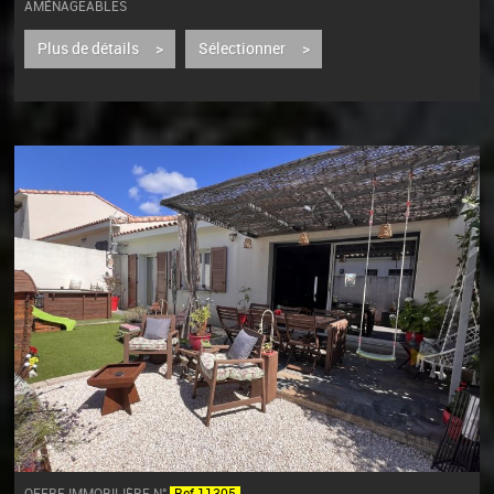
AMÉNAGEABLES
À Coursan, à proximité des commerces, cette maison de village offre de
beaux volumes et une configuration évolutive, idéale pour une résidence...
Plus de détails >
Sélectionner >
OFFRE IMMOBILIÈRE N°
Ref 11305