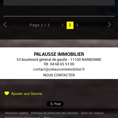
Page 2 / 3
1
3
2
PALAUSSE IMMOBILIER
53 boulevard général de gaulle
-
11100
NARBONNE
Tél.
04 68 65 53 00
NOUS CONTACTER
Ajouter aux favoris
Mentions Légales
Politique de protection des données
Gérer les cookies
Notre barème d'honoraires
Plan