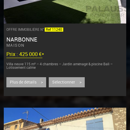
OFFRE IMMOBILIÈRE N°
Ref 11240
NARBONNE
MAISON
Prix : 425 000 €*
Villa neuve 115 m² – 4 chambres – Jardin aménagé & piscine Bali –
Lotissement calme
Découvrez cette superbe villa neuve de 115 m² habitables,...
Plus de détails >
Sélectionner >