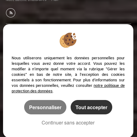
Afin de vous offrir un confort de lecture permanent, depuis
votre PC, votre tablette ou votre smartphone, notre site
s’adapte automatiquement aux différents types d'écrans
Nous utiliserons uniquement les données personnelles pour
lesquelles vous avez donné votre accord. Vous pouvez les
modifier à n'importe quel moment via la rubrique "Gérer les
cookies" en bas de notre site, à l'exception des cookies
Logiciel transaction
Création site internet immobilier
essentiels à son fonctionnement. Pour plus d'informations sur
Référencement site immobilier
vos données personnelles, veuillez consulter
notre politique de
protection des données
.
Narbonne (11100)
Coursan (11110)
Personnaliser
Tout accepter
Ventenac En Minervois (11120)
Armissan (11110)
Ginestas (11120)
Saint Andre De Roquelongue (11200)
Salles D'aude (11110)
Peyriac De Mer (11440)
Continuer sans accepter
Salleles D'aude (11590)
Marcorignan (11120)
Vendres (34350)
Fleury-d'aude (11560)
Gruissan (11430)