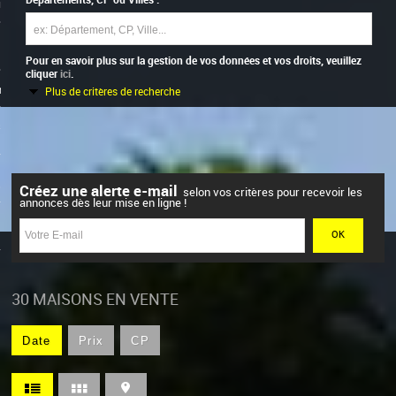
0
on
Pour en savoir plus sur la gestion de vos données et vos droits, veuillez
cliquer
ici
.
ts
Plus de critères de recherche
s
s
Créez une alerte e-mail
selon vos critères pour recevoir les
annonces dès leur mise en ligne !
30
MAISONS EN VENTE
Date
Prix
CP