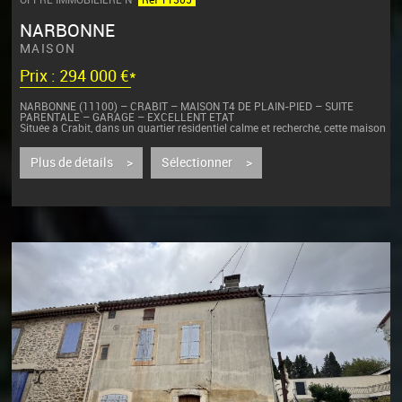
NARBONNE
MAISON
Prix : 294 000 €*
NARBONNE (11100) – CRABIT – MAISON T4 DE PLAIN-PIED – SUITE
PARENTALE – GARAGE – EXCELLENT ETAT
Située à Crabit, dans un quartier résidentiel calme et recherché, cette maison
entièrement de plain-pied se trouve à seulement 10 minutes en voiture...
Plus de détails >
Sélectionner >